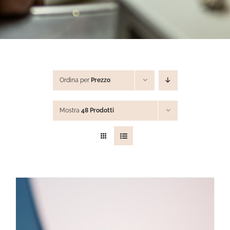
STEVE ANGELI
DIAMANTI DA INVESTIMENTO
Ordina per
Prezzo
EXPERIENCE
Mostra
48 Prodotti
BLOG
CONTATTI
PER LE AZIENDE