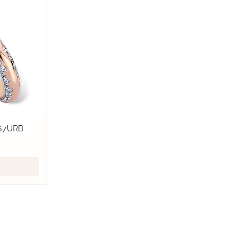
267URB