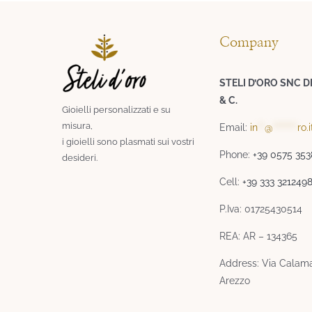
Company
STELI D’ORO SNC D
& C.
Gioielli personalizzati e su
misura,
Email:
in
**
@
*******
ro.i
i gioielli sono plasmati sui vostri
Phone:
+39 0575 35
desideri.​
Cell:
+39 333 321249
P.Iva: 01725430514
REA: AR – 134365
Address: Via Calama
Arezzo