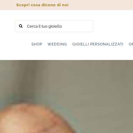
Salta
Scopri cosa dicono di noi
al
contenuto
Cerca
per:
SHOP
WEDDING
GIOIELLI PERSONALIZZATI
O