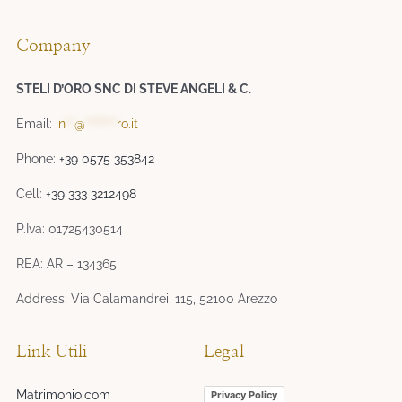
Company
STELI D’ORO SNC DI STEVE ANGELI & C.
Email:
in
**
@
*******
ro.it
Phone:
+39 0575 353842
Cell:
+39 333 3212498
P.Iva: 01725430514
REA: AR – 134365
Address: Via Calamandrei, 115, 52100 Arezzo
Link Utili
Legal
Matrimonio.com
Privacy Policy