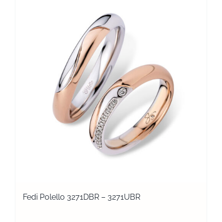
Fedi Polello 3271DBR – 3271UBR