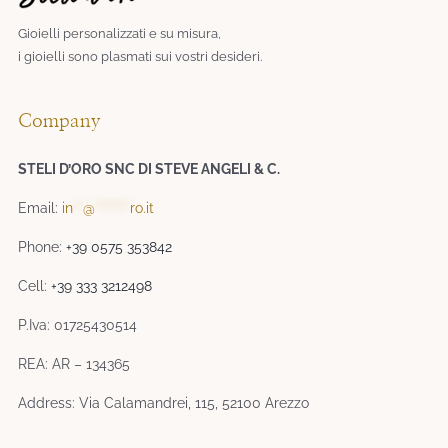
Gioielli personalizzati e su misura,
i gioielli sono plasmati sui vostri desideri.​
Company
STELI D’ORO SNC DI STEVE ANGELI & C.
Email:
in
**
@
*******
ro.it
Phone:
+39 0575 353842
Cell:
+39 333 3212498
P.Iva: 01725430514
REA: AR – 134365
Address: Via Calamandrei, 115, 52100 Arezzo