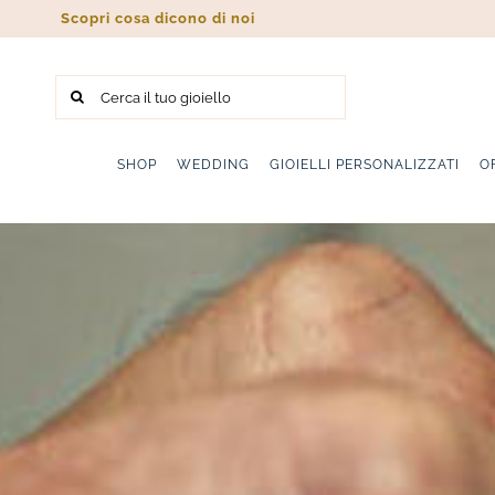
Salta
Scopri cosa dicono di noi
al
contenuto
Cerca
per:
SHOP
WEDDING
GIOIELLI PERSONALIZZATI
O