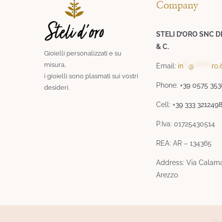
Company
STELI D’ORO SNC D
& C.
Gioielli personalizzati e su
misura,
Email:
in
**
@
*******
ro.i
i gioielli sono plasmati sui vostri
Phone:
+39 0575 35
desideri.​
Cell:
+39 333 321249
P.Iva: 01725430514
REA: AR – 134365
Address: Via Calama
Arezzo