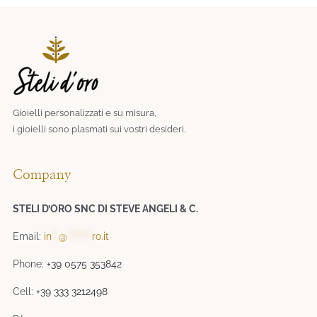
Gioielli personalizzati e su misura,
i gioielli sono plasmati sui vostri desideri.​
Company
STELI D’ORO SNC DI STEVE ANGELI & C.
Email:
in
**
@
*******
ro.it
Phone:
+39 0575 353842
Cell:
+39 333 3212498