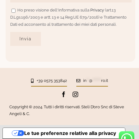
Ho preso visione dell'informativa sulla
Privacy
(art.13
D.Lgs.196/2003 e artt. 13 e 14 Reg.UE 679/2016) e Trattamento
Dati ed acconsento al trattamento dei miei dati personali.
+39 0575 353842
in
**
@
*******
ro.it
Copyright © 2024. Tutti i diritti riservati. Steli D’oro Snc di Steve
Angeli & C.
Le tue preferenze relative alla privacy