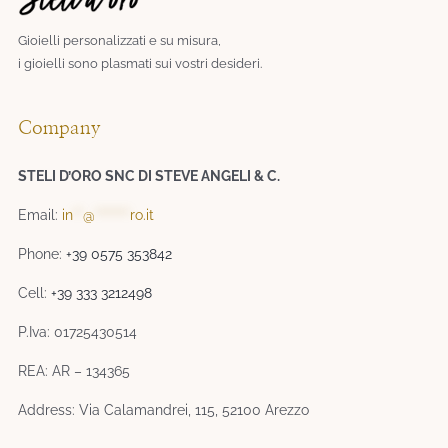
Gioielli personalizzati e su misura,
i gioielli sono plasmati sui vostri desideri.​
Company
STELI D’ORO SNC DI STEVE ANGELI & C.
Email:
in
**
@
*******
ro.it
Phone:
+39 0575 353842
Cell:
+39 333 3212498
P.Iva: 01725430514
REA: AR – 134365
Address: Via Calamandrei, 115, 52100 Arezzo