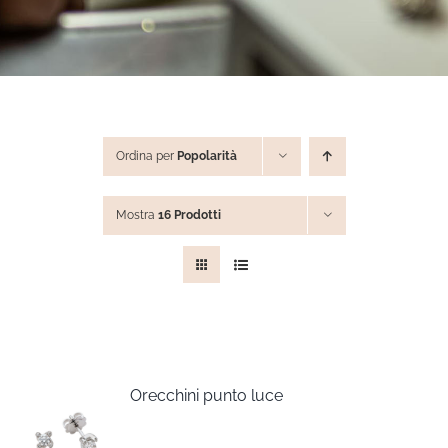
STEVE ANGELI
DIAMANTI DA INVESTIMENTO
Ordina per
Popolarità
EXPERIENCE
Mostra
16 Prodotti
BLOG
CONTATTI
PER LE AZIENDE
Orecchini punto luce