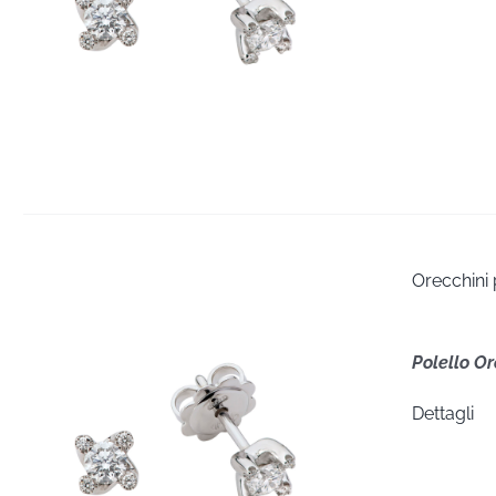
Orecchini
Polello O
Dettagli