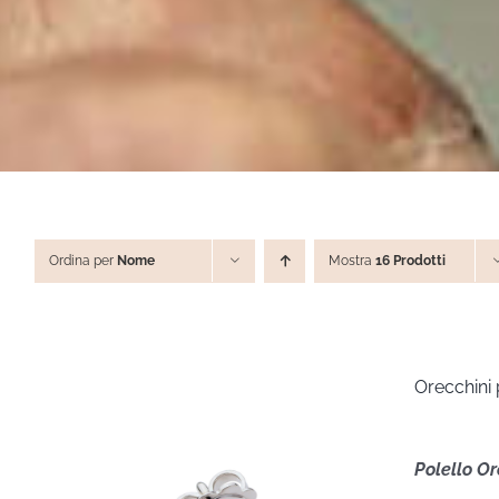
Ordina per
Nome
Mostra
16 Prodotti
Orecchini
Polello O