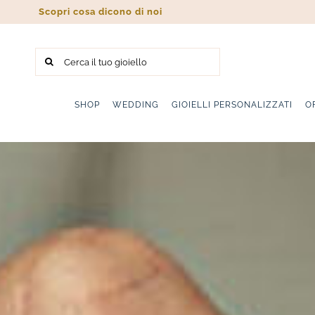
Salta
Scopri cosa dicono di noi
al
contenuto
Cerca
per:
SHOP
WEDDING
GIOIELLI PERSONALIZZATI
O