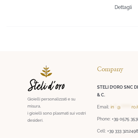
Dettagli
Company
STELI D’ORO SNC D
& C.
Gioielli personalizzati e su
misura,
Email:
in
**
@
*******
ro.i
i gioielli sono plasmati sui vostri
Phone:
+39 0575 35
desideri.​
Cell:
+39 333 321249