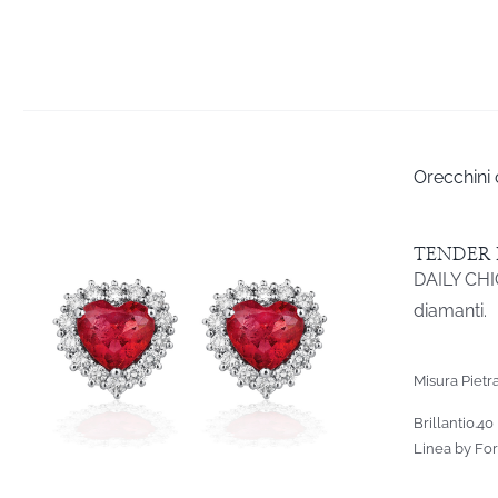
Orecchini 
TENDER 
DAILY CHIC
diamanti.
Misura Pietr
Brillanti
0.40
Linea by Fo