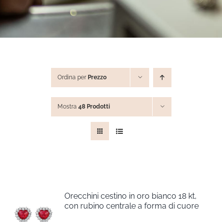
STEVE ANGELI
DIAMANTI DA INVESTIMENTO
Ordina per
Prezzo
EXPERIENCE
Mostra
48 Prodotti
BLOG
CONTATTI
PER LE AZIENDE
Orecchini cestino in oro bianco 18 kt,
con rubino centrale a forma di cuore