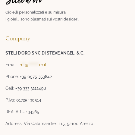
Gioielli personalizzati e su misura,
i gioielli sono plasmati sui vostri desideri.​
Company
STELI D’ORO SNC DI STEVE ANGELI & C.
Email:
in
**
@
*******
ro.it
Phone:
+39 0575 353842
Cell:
+39 333 3212498
P.Iva: 01725430514
REA: AR – 134365
Address: Via Calamandrei, 115, 52100 Arezzo