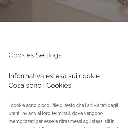
STEVE ANGELI
DIAMANTI DA INVESTIMENTO
EXPERIENCE
Cookies Settings
BLOG
Informativa estesa sui cookie
CONTATTI
Cosa sono i Cookies
PER LE AZIENDE
I cookie sono piccoli file di testo che i siti visitati dagli
utenti inviano ai loro terminali, dove vengono
memorizzati per essere ritrasmessi agli stessi siti in