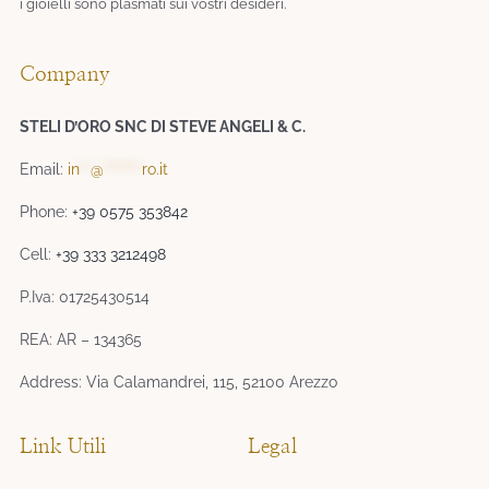
i gioielli sono plasmati sui vostri desideri.​
Company
STELI D’ORO SNC DI STEVE ANGELI & C.
Email:
in
**
@
*******
ro.it
Phone:
+39 0575 353842
Cell:
+39 333 3212498
P.Iva: 01725430514
REA: AR – 134365
Address: Via Calamandrei, 115, 52100 Arezzo
Link Utili
Legal