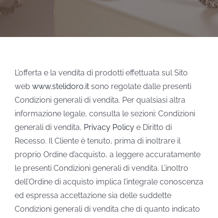
STEVE ANGELI
DIAMANTI DA INVESTIMENTO
L’offerta e la vendita di prodotti effettuata sul Sito
EXPERIENCE
web
www.stelidoro.it
sono regolate dalle presenti
Condizioni generali di vendita. Per qualsiasi altra
BLOG
informazione legale, consulta le sezioni: Condizioni
generali di vendita,
Privacy Policy
e Diritto di
Recesso. Il Cliente è tenuto, prima di inoltrare il
CONTATTI
proprio Ordine d’acquisto, a leggere accuratamente
le presenti Condizioni generali di vendita. L’inoltro
PER LE AZIENDE
dell’Ordine di acquisto implica l’integrale conoscenza
ed espressa accettazione sia delle suddette
Condizioni generali di vendita che di quanto indicato