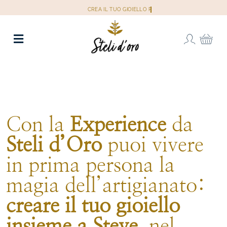
Salta
al
contenuto
Toggle
Navigation
SHOP
WEDDING
Con la
Experience
da
Steli d’Oro
puoi vivere
GIOIELLI PERSONALIZZATI
in prima persona la
OFFICINA ORAFA
magia dell’artigianato:
creare il tuo gioiello
INSPIRATION
insieme a Steve
, nel