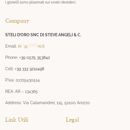
i gioielli sono plasmati sui vostri desideri.​
Company
STELI D’ORO SNC DI STEVE ANGELI & C.
Email:
in
**
@
*******
ro.it
Phone:
+39 0575 353842
Cell:
+39 333 3212498
P.Iva: 01725430514
REA: AR – 134365
Address: Via Calamandrei, 115, 52100 Arezzo
Link Utili
Legal