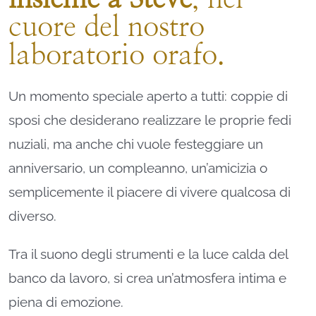
STEVE ANGELI
cuore del nostro
laboratorio orafo.
DIAMANTI DA INVESTIMENTO
Un momento speciale aperto a tutti: coppie di
EXPERIENCE
sposi che desiderano realizzare le proprie fedi
nuziali, ma anche chi vuole festeggiare un
BLOG
anniversario, un compleanno, un’amicizia o
semplicemente il piacere di vivere qualcosa di
CONTATTI
diverso.
PER LE AZIENDE
Tra il suono degli strumenti e la luce calda del
banco da lavoro, si crea un’atmosfera intima e
piena di emozione.