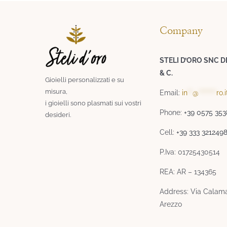
Company
STELI D’ORO SNC D
& C.
Gioielli personalizzati e su
misura,
Email:
in
**
@
*******
ro.i
i gioielli sono plasmati sui vostri
Phone:
+39 0575 35
desideri.​
Cell:
+39 333 321249
P.Iva: 01725430514
REA: AR – 134365
Address: Via Calama
Arezzo