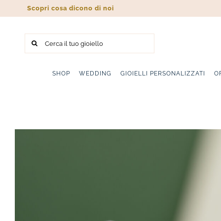
Salta
Scopri cosa dicono di noi
al
contenuto
Cerca
per:
SHOP
WEDDING
GIOIELLI PERSONALIZZATI
O