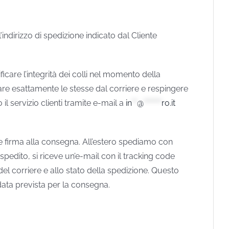
’indirizzo di spedizione indicato dal Cliente
icare l’integrità dei colli nel momento della
are esattamente le stesse dal corriere e respingere
 servizio clienti tramite e-mail a
in
**
@
*******
ro.it
e firma alla consegna. All’estero spediamo con
pedito, si riceve un’e-mail con il tracking code
del corriere e allo stato della spedizione. Questo
data prevista per la consegna.