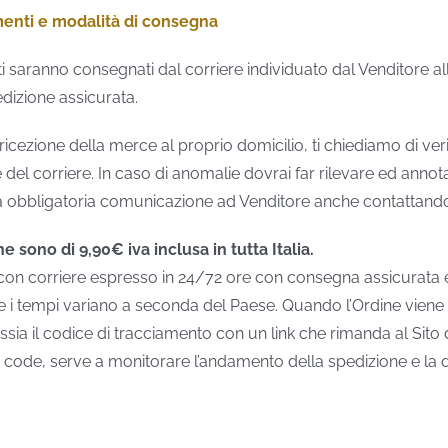
menti e modalità di consegna
ti saranno consegnati dal corriere individuato dal Venditore all
edizione assicurata.
cezione della merce al proprio domicilio, ti chiediamo di verif
del corriere. In caso di anomalie dovrai far rilevare ed annot
 obbligatoria comunicazione ad Venditore anche contattando il
ne sono di 9,90€ iva inclusa in tutta Italia.
 con corriere espresso in 24/72 ore con consegna assicurata 
e i tempi variano a seconda del Paese. Quando l’Ordine viene s
ssia il codice di tracciamento con un link che rimanda al Sito 
g code, serve a monitorare l’andamento della spedizione e la 