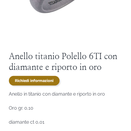
STEVE ANGELI
DIAMANTI DA INVESTIMENTO
EXPERIENCE
Anello titanio Polello 6TI con
BLOG
diamante e riporto in oro
CONTATTI
Anello in titanio con diamante e riporto in oro
PER LE AZIENDE
Oro gr. 0,10
diamante ct 0,01