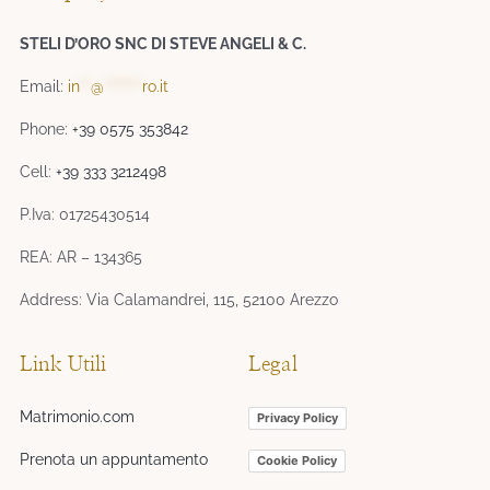
STELI D’ORO SNC DI STEVE ANGELI & C.
Email:
in
**
@
*******
ro.it
Phone:
+39 0575 353842
Cell:
+39 333 3212498
P.Iva: 01725430514
REA: AR – 134365
Address: Via Calamandrei, 115, 52100 Arezzo
Link Utili
Legal
Matrimonio.com
Privacy Policy
Prenota un appuntamento
Cookie Policy