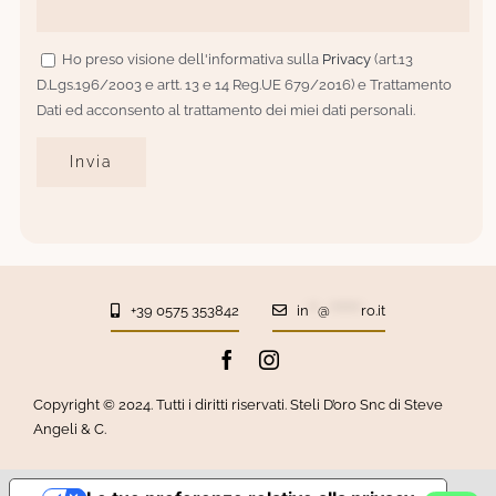
Ho preso visione dell'informativa sulla
Privacy
(art.13
D.Lgs.196/2003 e artt. 13 e 14 Reg.UE 679/2016) e Trattamento
Dati ed acconsento al trattamento dei miei dati personali.
+39 0575 353842
in
**
@
*******
ro.it
Copyright © 2024. Tutti i diritti riservati. Steli D’oro Snc di Steve
Angeli & C.