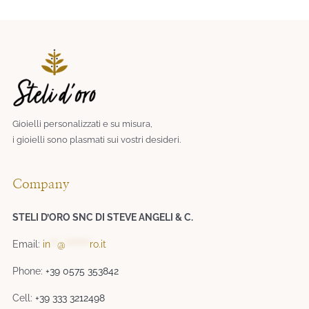
Gioielli personalizzati e su misura,
i gioielli sono plasmati sui vostri desideri.​
Company
STELI D’ORO SNC DI STEVE ANGELI & C.
Email:
in
**
@
*******
ro.it
Phone:
+39 0575 353842
Cell:
+39 333 3212498