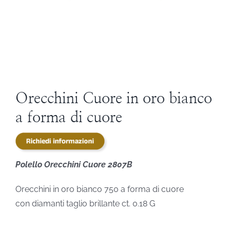
STEVE ANGELI
DIAMANTI DA INVESTIMENTO
EXPERIENCE
Orecchini Cuore in oro bianco
a forma di cuore
BLOG
CONTATTI
Polello Orecchini Cuore 2807B
PER LE AZIENDE
Orecchini in oro bianco 750 a forma di cuore
con diamanti taglio brillante ct. 0.18 G