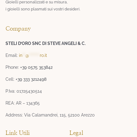
Gioielli personalizzati e su misura,
i gioielli sono plasmati sui vostri desideri.​
Company
STELI D’ORO SNC DI STEVE ANGELI & C.
Email:
in
**
@
*******
ro.it
Phone:
+39 0575 353842
Cell:
+39 333 3212498
P.Iva: 01725430514
REA: AR – 134365
Address: Via Calamandrei, 115, 52100 Arezzo
Link Utili
Legal