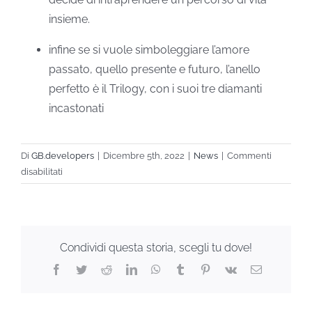
insieme.
infine se si vuole simboleggiare l’amore
passato, quello presente e futuro, l’anello
perfetto è il Trilogy, con i suoi tre diamanti
incastonati
Di
GB.developers
|
Dicembre 5th, 2022
|
News
|
Commenti
su
disabilitati
Quale
anello
si
regala
Condividi questa storia, scegli tu dove!
per
la
Facebook
Twitter
Reddit
LinkedIn
WhatsApp
Tumblr
Pinterest
Vk
Email
proposta
di