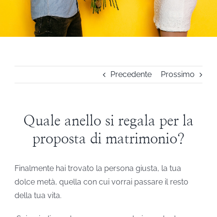
STEVE ANGELI
DIAMANTI DA INVESTIMENTO
Precedente
Prossimo
EXPERIENCE
BLOG
Quale anello si regala per la
proposta di matrimonio?
CONTATTI
Finalmente hai trovato la persona giusta, la tua
PER LE AZIENDE
dolce metà, quella con cui vorrai passare il resto
della tua vita.