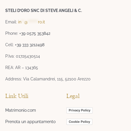
STELI D’ORO SNC DI STEVE ANGELI & C.
Email:
in
**
@
*******
ro.it
Phone:
+39 0575 353842
Cell:
+39 333 3212498
P.Iva: 01725430514
REA: AR – 134365
Address: Via Calamandrei, 115, 52100 Arezzo
Link Utili
Legal
Matrimonio.com
Privacy Policy
Prenota un appuntamento
Cookie Policy