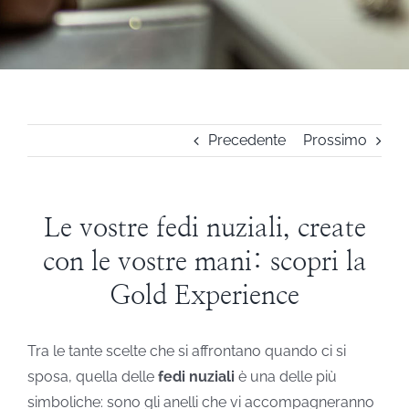
STEVE ANGELI
DIAMANTI DA INVESTIMENTO
Precedente
Prossimo
EXPERIENCE
BLOG
Le vostre fedi nuziali, create
con le vostre mani: scopri la
CONTATTI
Gold Experience
PER LE AZIENDE
Tra le tante scelte che si affrontano quando ci si
sposa, quella delle
fedi nuziali
è una delle più
simboliche: sono gli anelli che vi accompagneranno