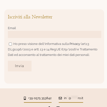
Iscriviti alla Newsletter
Email
Ho preso visione dell'informativa sulla
Privacy
(art.13
D.Lgs.196/2003 e artt. 13 e 14 Reg.UE 679/2016) e Trattamento
Dati ed acconsento al trattamento dei miei dati personali.
+39 0575 353842
in
**
@
*******
ro.it