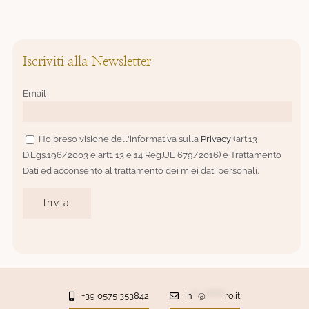
Iscriviti alla Newsletter
Email
Ho preso visione dell'informativa sulla
Privacy
(art.13
D.Lgs.196/2003 e artt. 13 e 14 Reg.UE 679/2016) e Trattamento
Dati ed acconsento al trattamento dei miei dati personali.
+39 0575 353842
in
**
@
*******
ro.it