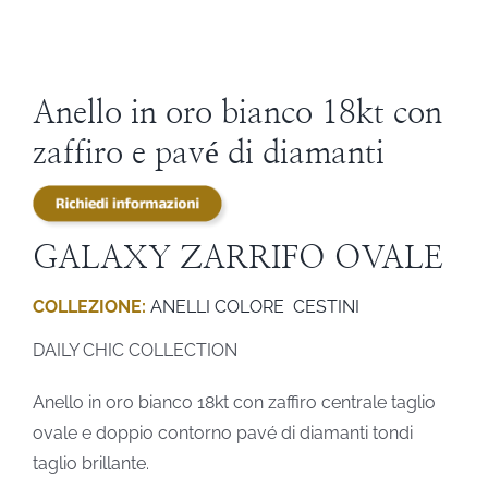
STEVE ANGELI
DIAMANTI DA INVESTIMENTO
Anello in oro bianco 18kt con
zaffiro e pavé di diamanti
EXPERIENCE
BLOG
GALAXY ZARRIFO OVALE
COLLEZIONE:
ANELLI COLORE
CESTINI
CONTATTI
DAILY CHIC COLLECTION
PER LE AZIENDE
Anello in oro bianco 18kt con zaffiro centrale taglio
ovale e doppio contorno pavé di diamanti tondi
taglio brillante.