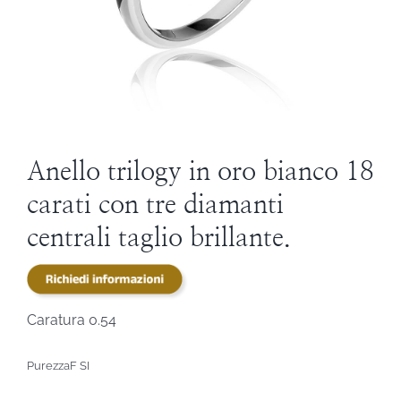
STEVE ANGELI
DIAMANTI DA INVESTIMENTO
EXPERIENCE
Anello trilogy in oro bianco 18
carati con tre diamanti
BLOG
centrali taglio brillante.
CONTATTI
PER LE AZIENDE
Caratura 0.54
Purezza
F SI