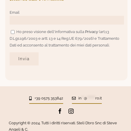
Email
Ho preso visione dell'informativa sulla
Privacy
(art.13
D.Lgs.196/2003 e artt. 13 e 14 Reg.UE 679/2016) e Trattamento
Dati ed acconsento al trattamento dei miei dati personali.
+39 0575 353842
in
**
@
*******
ro.it
Copyright © 2024. Tutti i diritti riservati. Steli D’oro Snc di Steve
Angeli & C.