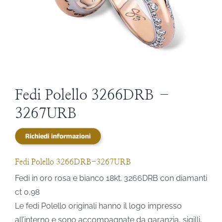
STEVE ANGELI
DIAMANTI DA INVESTIMENTO
EXPERIENCE
Fedi Polello 3266DRB –
3267URB
BLOG
CONTATTI
Fedi Polello 3266DRB-3267URB
PER LE AZIENDE
Fedi in oro rosa e bianco 18kt. 3266DRB con diamanti
ct 0,98
Le fedi Polello originali hanno il logo impresso
all’interno e sono accompagnate da garanzia, sigilli,