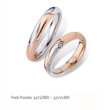
Fedi Polello 3271DBR – 3271UBR