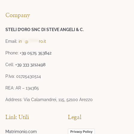
Company
STELI D’ORO SNC DI STEVE ANGELI & C.
Email:
in
**
@
*******
ro.it
Phone:
+39 0575 353842
Cell:
+39 333 3212498
P.Iva: 01725430514
REA: AR – 134365
Address: Via Calamandrei, 115, 52100 Arezzo
Link Utili
Legal
Matrimonio.com
Privacy Policy