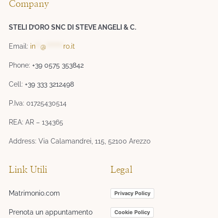
Company
STELI D’ORO SNC DI STEVE ANGELI & C.
Email:
in
**
@
*******
ro.it
Phone:
+39 0575 353842
Cell:
+39 333 3212498
P.Iva: 01725430514
REA: AR – 134365
Address: Via Calamandrei, 115, 52100 Arezzo
Link Utili
Legal
Matrimonio.com
Privacy Policy
Prenota un appuntamento
Cookie Policy