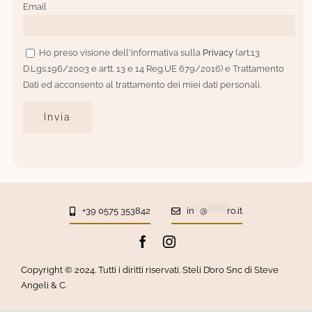
Email
Ho preso visione dell'informativa sulla
Privacy
(art.13
D.Lgs.196/2003 e artt. 13 e 14 Reg.UE 679/2016) e Trattamento
Dati ed acconsento al trattamento dei miei dati personali.
+39 0575 353842
in
**
@
*******
ro.it
Copyright © 2024. Tutti i diritti riservati. Steli D’oro Snc di Steve
Angeli & C.