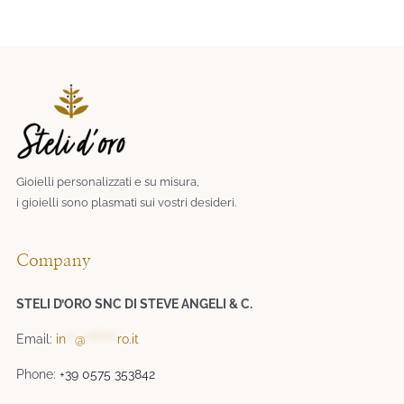
Gioielli personalizzati e su misura,
i gioielli sono plasmati sui vostri desideri.​
Company
STELI D’ORO SNC DI STEVE ANGELI & C.
Email:
in
**
@
*******
ro.it
Phone:
+39 0575 353842