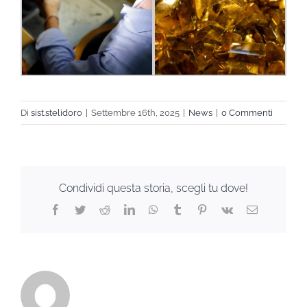
Di
sist.stelidoro
|
Settembre 16th, 2025
|
News
|
0 Commenti
Condividi questa storia, scegli tu dove!
Facebook
Twitter
Reddit
LinkedIn
WhatsApp
Tumblr
Pinterest
Vk
Email