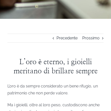
STEVE ANGELI
DIAMANTI DA INVESTIMENTO
Precedente
Prossimo
EXPERIENCE
BLOG
L’oro è eterno, i gioielli
meritano di brillare sempre
CONTATTI
L’oro è da sempre considerato un bene rifugio, un
PER LE AZIENDE
patrimonio che non perde valore.
Ma i gioielli, oltre al loro peso, custodiscono anche