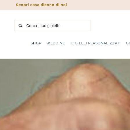
Salta
Scopri cosa dicono di noi
al
contenuto
Cerca
per:
SHOP
WEDDING
GIOIELLI PERSONALIZZATI
O