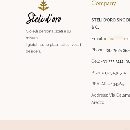
Company
STELI D’ORO SNC D
& C.
Gioielli personalizzati e su
misura,
Email:
in
**
@
*******
ro.i
i gioielli sono plasmati sui vostri
Phone:
+39 0575 35
desideri.​
Cell:
+39 333 321249
P.Iva: 01725430514
REA: AR – 134365
Address: Via Calama
Arezzo