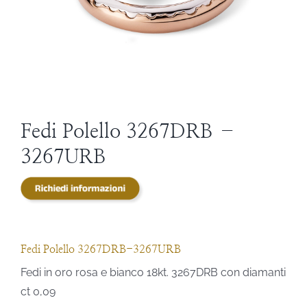
STEVE ANGELI
DIAMANTI DA INVESTIMENTO
EXPERIENCE
Fedi Polello 3267DRB –
3267URB
BLOG
CONTATTI
PER LE AZIENDE
Fedi Polello 3267DRB-3267URB
Fedi in oro rosa e bianco 18kt. 3267DRB con diamanti
ct 0,09