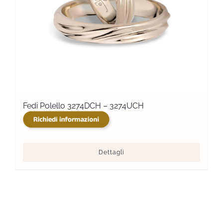
Fedi Polello 3274DCH – 3274UCH
Dettagli