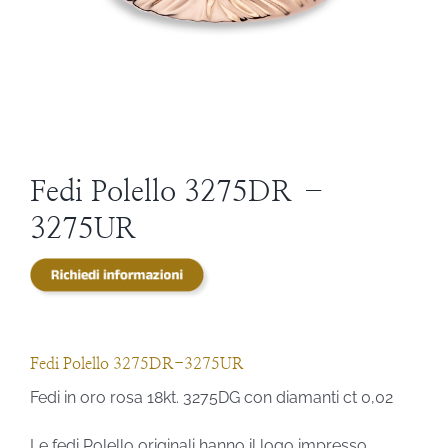
STEVE ANGELI
DIAMANTI DA INVESTIMENTO
EXPERIENCE
Fedi Polello 3275DR –
3275UR
BLOG
CONTATTI
PER LE AZIENDE
Fedi Polello 3275DR-3275UR
Fedi in oro rosa 18kt. 3275DG con diamanti ct 0,02
Le fedi Polello originali hanno il logo impresso