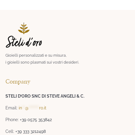
Gioielli personalizzati e su misura,
i gioielli sono plasmati sui vostri desideri.​
Company
STELI D’ORO SNC DI STEVE ANGELI & C.
Email:
in
**
@
*******
ro.it
Phone:
+39 0575 353842
Cell:
+39 333 3212498