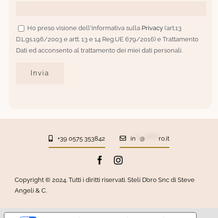
Ho preso visione dell'informativa sulla
Privacy
(art.13
D.Lgs.196/2003 e artt. 13 e 14 Reg.UE 679/2016) e Trattamento
Dati ed acconsento al trattamento dei miei dati personali.
+39 0575 353842
in
**
@
*******
ro.it
Copyright © 2024. Tutti i diritti riservati. Steli D’oro Snc di Steve
Angeli & C.