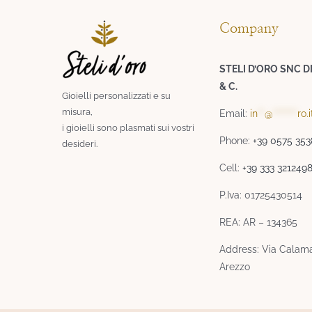
Company
STELI D’ORO SNC D
& C.
Gioielli personalizzati e su
misura,
Email:
in
**
@
*******
ro.i
i gioielli sono plasmati sui vostri
Phone:
+39 0575 35
desideri.​
Cell:
+39 333 321249
P.Iva: 01725430514
REA: AR – 134365
Address: Via Calama
Arezzo