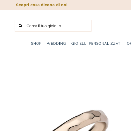
Salta
Scopri cosa dicono di noi
al
contenuto
Cerca
per:
SHOP
WEDDING
GIOIELLI PERSONALIZZATI
O