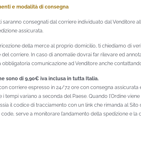
menti e modalità di consegna
ti saranno consegnati dal corriere individuato dal Venditore all
edizione assicurata.
cezione della merce al proprio domicilio, ti chiediamo di verif
del corriere. In caso di anomalie dovrai far rilevare ed annot
 obbligatoria comunicazione ad Venditore anche contattando il
ne sono di 9,90€ iva inclusa in tutta Italia.
 con corriere espresso in 24/72 ore con consegna assicurata 
e i tempi variano a seconda del Paese. Quando l’Ordine viene s
ssia il codice di tracciamento con un link che rimanda al Sito 
g code, serve a monitorare l’andamento della spedizione e la 