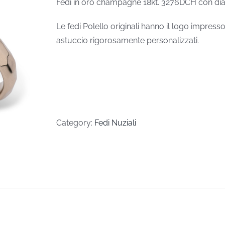
Fedi in oro champagne 18kt. 3276DCH con dia
Le fedi Polello originali hanno il logo impress
astuccio rigorosamente personalizzati.
Category:
Fedi Nuziali