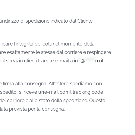
’indirizzo di spedizione indicato dal Cliente
icare l’integrità dei colli nel momento della
are esattamente le stesse dal corriere e respingere
 servizio clienti tramite e-mail a
in
**
@
*******
ro.it
e firma alla consegna. All’estero spediamo con
pedito, si riceve un’e-mail con il tracking code
del corriere e allo stato della spedizione. Questo
data prevista per la consegna.