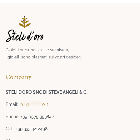
Gioielli personalizzati e su misura,
i gioielli sono plasmati sui vostri desideri.​
Company
STELI D’ORO SNC DI STEVE ANGELI & C.
Email:
in
**
@
*******
ro.it
Phone:
+39 0575 353842
Cell:
+39 333 3212498