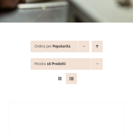
STEVE ANGELI
DIAMANTI DA INVESTIMENTO
Ordina per
Popolarità
EXPERIENCE
Mostra
16 Prodotti
BLOG
CONTATTI
PER LE AZIENDE