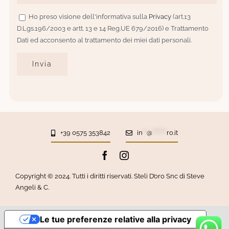
Ho preso visione dell'informativa sulla
Privacy
(art.13
D.Lgs.196/2003 e artt. 13 e 14 Reg.UE 679/2016) e Trattamento
Dati ed acconsento al trattamento dei miei dati personali.
+39 0575 353842
in
**
@
*******
ro.it
Copyright © 2024. Tutti i diritti riservati. Steli D’oro Snc di Steve
Angeli & C.
Le tue preferenze relative alla privacy