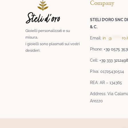
Company
STELI D’ORO SNC D
& C.
Gioielli personalizzati e su
misura,
Email:
in
**
@
*******
ro.i
i gioielli sono plasmati sui vostri
Phone:
+39 0575 35
desideri.​
Cell:
+39 333 321249
P.Iva: 01725430514
REA: AR – 134365
Address: Via Calama
Arezzo