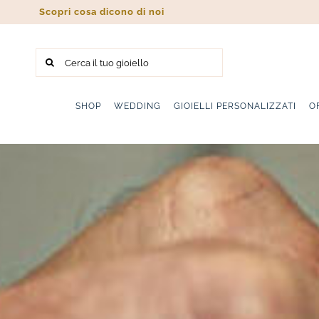
Salta
Scopri cosa dicono di noi
al
contenuto
Cerca
per:
SHOP
WEDDING
GIOIELLI PERSONALIZZATI
O