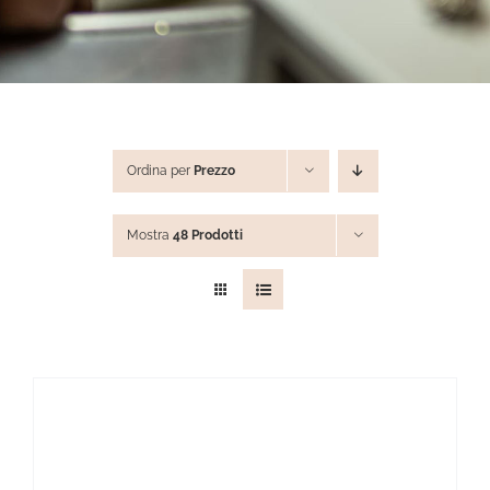
STEVE ANGELI
DIAMANTI DA INVESTIMENTO
Ordina per
Prezzo
EXPERIENCE
Mostra
48 Prodotti
BLOG
CONTATTI
PER LE AZIENDE