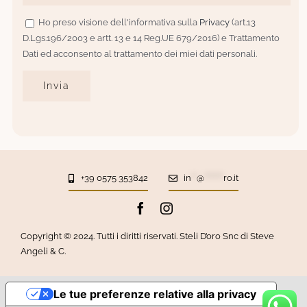
Ho preso visione dell'informativa sulla
Privacy
(art.13
D.Lgs.196/2003 e artt. 13 e 14 Reg.UE 679/2016) e Trattamento
Dati ed acconsento al trattamento dei miei dati personali.
+39 0575 353842
in
**
@
*******
ro.it
Copyright © 2024. Tutti i diritti riservati. Steli D’oro Snc di Steve
Angeli & C.
Le tue preferenze relative alla privacy