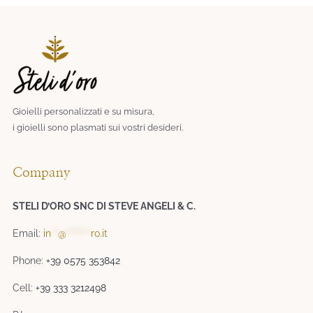
Gioielli personalizzati e su misura,
i gioielli sono plasmati sui vostri desideri.​
Company
STELI D’ORO SNC DI STEVE ANGELI & C.
Email:
in
**
@
*******
ro.it
Phone:
+39 0575 353842
Cell:
+39 333 3212498