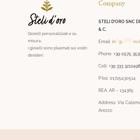
Company
STELI D’ORO SNC D
& C.
Gioielli personalizzati e su
misura,
Email:
in
**
@
*******
ro.i
i gioielli sono plasmati sui vostri
Phone:
+39 0575 35
desideri.​
Cell:
+39 333 321249
P.Iva: 01725430514
REA: AR – 134365
Address: Via Calama
Arezzo