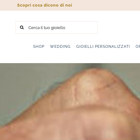
Salta
Scopri cosa dicono di noi
al
contenuto
Cerca
per:
SHOP
WEDDING
GIOIELLI PERSONALIZZATI
O